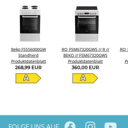
Beko FSS56000GW
RO_FSM67320GWS // R //
RO_F
Standherd
BEKO // FSM67320GWS
Produktdatenblatt
Produktdatenblatt
P
268,99 EUR
360,00 EUR
A
A
FOLGE UNS AUF