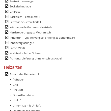
Restwärmeanzeige
Sockelschublade
Grillrost: 1
Backblech - emailliert: 1
Fettpfanne - emailliert: 1
Wärmequelle Garraum: elektrisch
Herdsteuerungstyp: Mechanisch
Innentür - Typ: Vollverglast (Innenglas abnehmbar)
Innenverglasung: 2
Farbe: Weiß
Kochfeld - Farbe: Schwarz
Achtung: Lieferung ohne Anschlusskabel
Heizarten
Anzahl der Heizarten: 7
Auftauen
Grill
Heißluft
Ober-/Unterhitze
Umluft
Unterhitze mit Umluft
Oberhitze mit Umluft