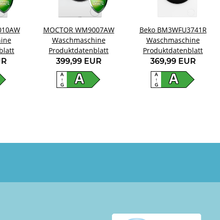
010AW
MOCTOR WM9007AW
Beko BM3WFU3741R
ine
Waschmaschine
Waschmaschine
blatt
Produktdatenblatt
Produktdatenblatt
UR
399,99 EUR
369,99 EUR
A
A
A
A
↑
↑
G
G