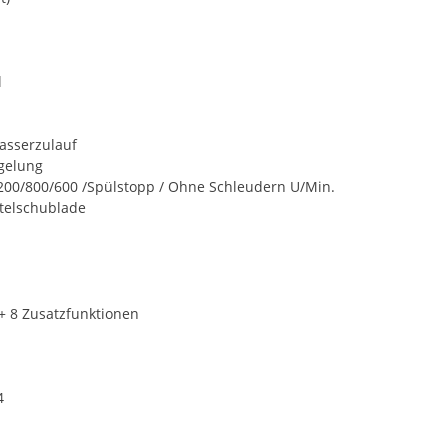
l
asserzulauf
egelung
200/800/600 /Spülstopp / Ohne Schleudern U/Min.
telschublade
+ 8 Zusatzfunktionen
4