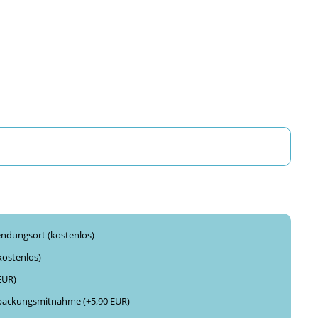
ndungsort (kostenlos)
kostenlos)
 EUR)
packungsmitnahme (+5,90 EUR)