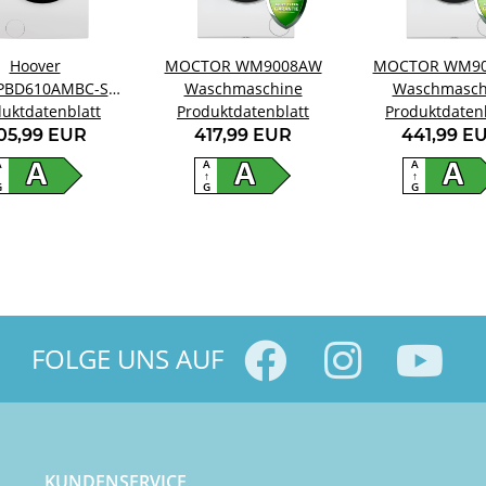
Hoover
MOCTOR WM9008AW
MOCTOR WM9
PBD610AMBC-S
Waschmaschine
Waschmasch
uktdatenblatt
schmaschine
Produktdatenblatt
Produktdaten
05,99 EUR
417,99 EUR
441,99 E
A
A
A
A
A
A
↑
↑
↑
G
G
G
FOLGE UNS AUF
KUNDENSERVICE