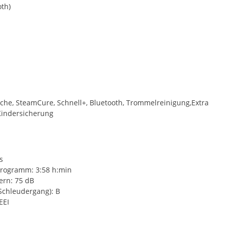
th)
che, SteamCure, Schnell+, Bluetooth, Trommelreinigung,Extra
 Kindersicherung
s
rogramm: 3:58 h:min
ern: 75 dB
(Schleudergang): B
EEI