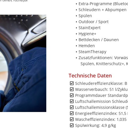
Extra-Programme (Bluetoo
Schleudern + Abpumpen
Spülen
Outdoor / Sport
StainExpert
Hygiene+
Bettdecken / Daunen
Hemden
SteamTherapy
Zusatzfunktionen: Vorwäs
Spülen, Knitterschutz+,
Technische Daten
Schleudereffizienzklasse: B
Wasserverbauch: 51 l/Zyklu
Programmdauer Standardp
Luftschallemission Schleud
Luftschallemissionsklasse 
Energieeffizienzindex: 51,5 
Wascheffizienzindex: 1,035
Spülwirkung: 4,9 g/kg