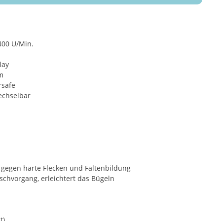
400 U/Min.
lay
cm
rsafe
wechselbar
gegen harte Flecken und Faltenbildung
schvorgang, erleichtert das Bügeln
t)