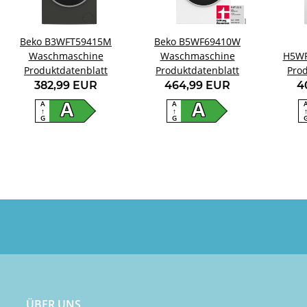
Beko B3WFT59415M
Beko B5WF69410W
Waschmaschine
Waschmaschine
H5W
Produktdatenblatt
Produktdatenblatt
Prod
Wa
382,99 EUR
464,99 EUR
4
A
A
A
A
↑
↑
G
G
ÜBER UNS