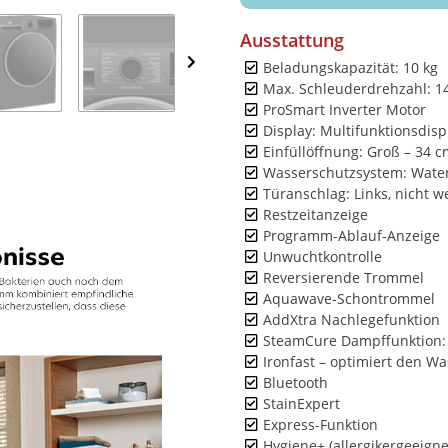
Ausstattung
Beladungskapazität: 10 kg
Max. Schleuderdrehzahl: 1
ProSmart Inverter Motor
Display: Multifunktionsdisp
Einfüllöffnung: Groß – 34 
Wasserschutzsystem: Wate
Türanschlag: Links, nicht 
Restzeitanzeige
Programm-Ablauf-Anzeige
Unwuchtkontrolle
Reversierende Trommel
Aquawave-Schontrommel
AddXtra Nachlegefunktion
SteamCure Dampffunktion: 
Ironfast – optimiert den Wa
Bluetooth
StainExpert
Express-Funktion
Hygiene+ (allergikergeeigne