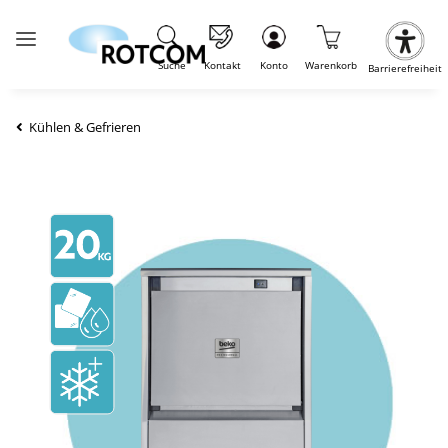
Suche
Kontakt
Konto
Warenkorb
Barrierefreiheit
Kühlen & Gefrieren