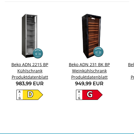
Beko ADN 221S BP
Beko ADN 231 BK BP
Be
Kühlschrank
Weinkühlschrank
Produktdatenblatt
Produktdatenblatt
P
983,99 EUR
949,99 EUR
A
A
D
G
↑
↑
G
G