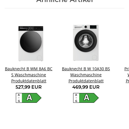
Bauknecht B WM 8A6 BC
Bauknecht B W 10A30 BS
Pr
S Waschmaschine
Waschmaschine
Produktdatenblatt
Produktdatenblatt
P
527,99 EUR
469,99 EUR
A
A
A
A
↑
↑
G
G