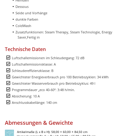
Hemden
Dessous
Seide und Vorhänge
dunkle Farben
ColdWash
Zusatzfunktionen: Steam Therapy, Steam Technologie, Energy
Saver,Fertig in
Technische Daten
Luftschallemissionen im Schleudergang: 72 dB
Luftschallemissionsklasse: A
Schleudereffizienzklasse: B
Gewichteter Energieverbrauch pro 100 Betriebszyklen: 34 kWh
Gewichteter Wasserverbrauch pro Betriebszyklus: 49 l
Programmdauer „eco 40-60“: 3:48 h/min.
Absicherung: 10 A
Anschlusskabellänge: 140 cm
Abmessungen & Gewichte
Artikelmaße (L x B x H): 58,00 × 60,00 × 84,50 cm
Verpackungsmaße (L x B x H): 60,00 x 65,00 x 88,50 cm