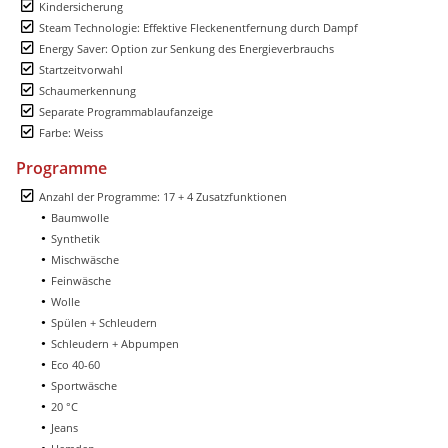
Kindersicherung
Steam Technologie: Effektive Fleckenentfernung durch Dampf
Energy Saver: Option zur Senkung des Energieverbrauchs
Startzeitvorwahl
Schaumerkennung
Separate Programmablaufanzeige
Farbe: Weiss
Programme
Anzahl der Programme: 17 + 4 Zusatzfunktionen
Baumwolle
Synthetik
Mischwäsche
Feinwäsche
Wolle
Spülen + Schleudern
Schleudern + Abpumpen
Eco 40-60
Sportwäsche
20 °C
Jeans