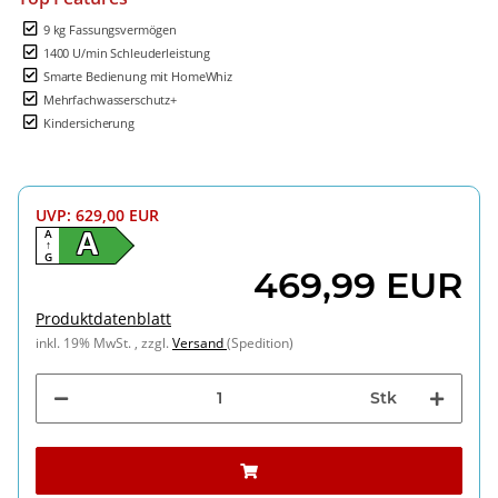
9 kg Fassungsvermögen
1400 U/min Schleuderleistung
Smarte Bedienung mit HomeWhiz
Mehrfachwasserschutz+
Kindersicherung
UVP
:
629,00 EUR
A
A
↑
G
469,99 EUR
Produktdatenblatt
inkl. 19% MwSt. , zzgl.
Versand
(Spedition)
Stk