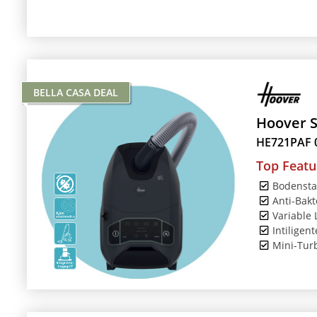
BELLA CASA DEAL
Hoover 
HE721PAF 
Top Featu
Bodenst
Anti-Bakte
Variable 
Intiligent
Mini-Tur