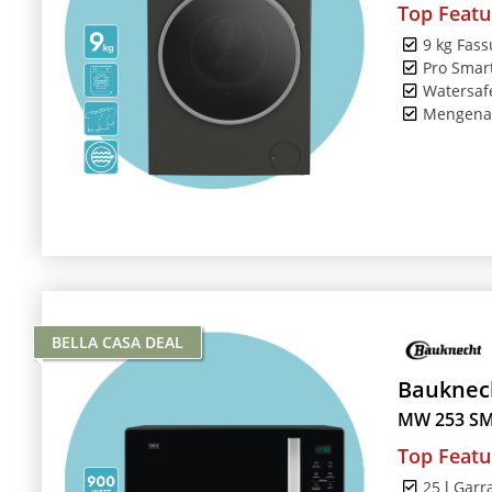
Top Featu
9 kg Fas
Pro Smart
Watersaf
Mengena
BELLA CASA DEAL
Bauknec
MW 253 S
Top Featu
25 l Gar