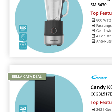
SM 6430
Top Featu
800 Watt
Fassungs
Geschwind
4 Edelsta
Anti-Rut
BELLA CASA DEAL
Candy Kü
CCG3L517
Top Featu
262 l Ges