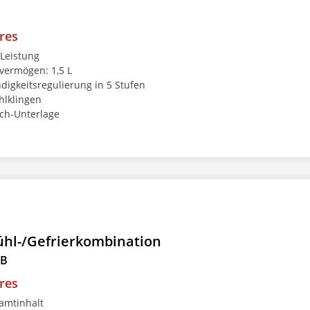
res
 Leistung
vermögen: 1,5 L
igkeitsregulierung in 5 Stufen
hlklingen
sch-Unterlage
hl-/Gefrierkombination
EB
res
amtinhalt