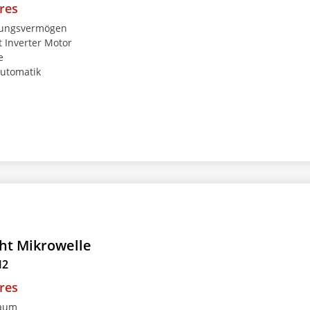
res
sungsvermögen
 Inverter Motor
e
utomatik
ht Mikrowelle
M2
res
raum