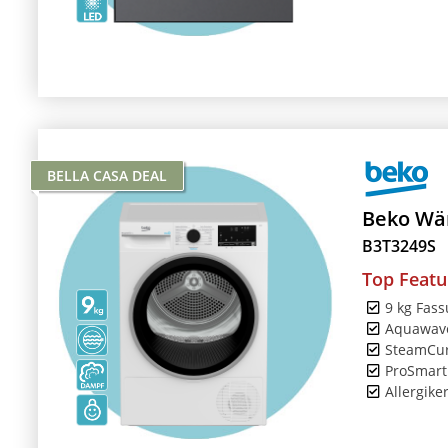
BELLA CASA DEAL
Beko Wä
B3T3249S
Top Featu
9 kg Fas
Aquawave
SteamCur
ProSmart
Allergike