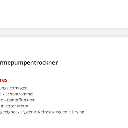
rmepumpentrockner
res
sungsvermögen
 - Schontrommel
e - Dampffunktion
 Inverter Motor
rgeeignet - Hygienic Refresh/Hygienic Drying