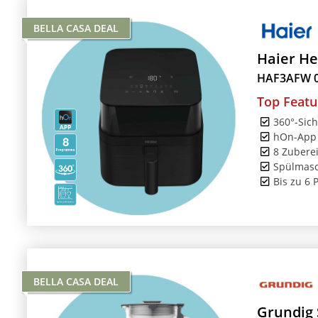
BELLA CASA DEAL
Haier He
HAF3AFW 
Top Featu
360°-Sich
hOn-App 
8 Zubere
Spülmasc
Bis zu 6 
BELLA CASA DEAL
Grundig