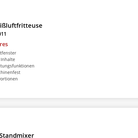
ißluftfritteuse
011
res
tfenster
Inhalte
itungsfunktionen
hinenfest
Portionen
 Standmixer