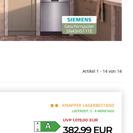
Artikel 1 - 14 von 14
KNAPPER LAGERBESTAND
LIEFERZEIT: 5 - 8 WERKTAGE
UVP 1.019,00 EUR
A
A
382,99 EUR
↑
G